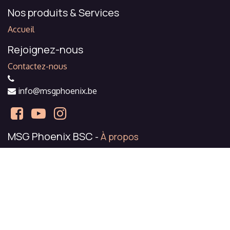
Nos produits & Services
Accueil
Rejoignez-nous
Contactez-nous
info@msgphoenix.be
MSG Phoenix BSC
-
À propos
Mont-Saint-Guibert Phoenix Baseball and softball Club à
pour objectif de développer et améliorer le baseball et le
softball en Belgique, et en particulier dans le Brabant
Wallon.
Copyright © MSG Phoenix BSC