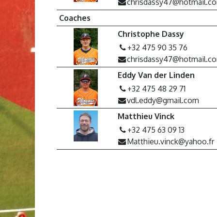
chrisdassy47@hotmail.c
Coaches
Christophe Dassy
+32 475 90 35 76
chrisdassy47@hotmail.c
Eddy Van der Linden
+32 475 48 29 71
vdl.eddy@gmail.com
Matthieu Vinck
+32 475 63 09 13
Matthieu.vinck@yahoo.fr