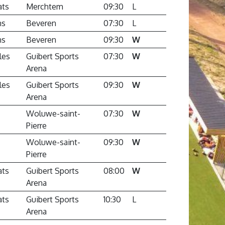
ats
Merchtem
09:30
L
ns
Beveren
07:30
L
ns
Beveren
09:30
W
les
Guibert Sports
07:30
W
Arena
les
Guibert Sports
09:30
W
Arena
Woluwe-saint-
07:30
W
Pierre
Woluwe-saint-
09:30
W
Pierre
ats
Guibert Sports
08:00
W
Arena
ats
Guibert Sports
10:30
L
Arena