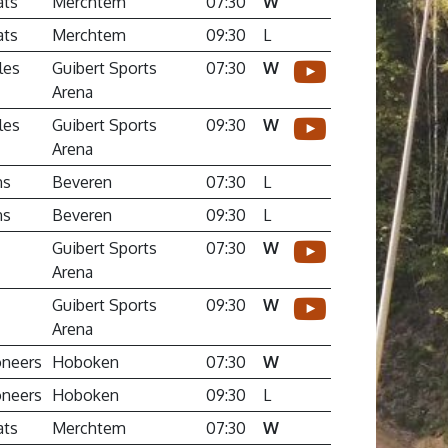
ats
Merchtem
07:30
W
ats
Merchtem
09:30
L
les
Guibert Sports
07:30
W
Arena
les
Guibert Sports
09:30
W
Arena
ns
Beveren
07:30
L
ns
Beveren
09:30
L
Guibert Sports
07:30
W
Arena
Guibert Sports
09:30
W
Arena
neers
Hoboken
07:30
W
neers
Hoboken
09:30
L
ats
Merchtem
07:30
W