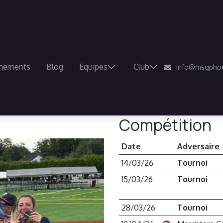
nements
Blog
Equipes
Club
info@msgphoe
Compétition
Date
Adversaire
14/03/26
Tournoi
15/03/26
Tournoi
28/03/26
Tournoi