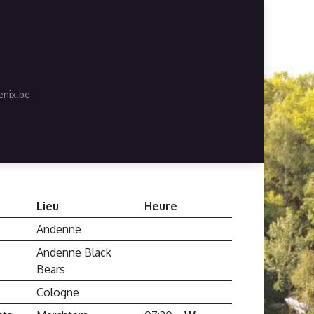
nix.be
Lieu
Heure
Andenne
Andenne Black
Bears
Cologne