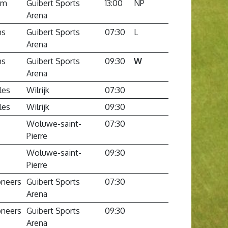
am
Guibert Sports
13:00
NP
Arena
ns
Guibert Sports
07:30
L
Arena
ns
Guibert Sports
09:30
W
Arena
les
Wilrijk
07:30
les
Wilrijk
09:30
Woluwe-saint-
07:30
Pierre
Woluwe-saint-
09:30
Pierre
neers
Guibert Sports
07:30
Arena
neers
Guibert Sports
09:30
Arena