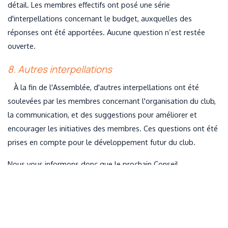
détail. Les membres effectifs ont posé une série
d'interpellations concernant le budget, auxquelles des
réponses ont été apportées. Aucune question n’est restée
ouverte.
8. Autres interpellations
À la fin de l'Assemblée, d'autres interpellations ont été
soulevées par les membres concernant l'organisation du club,
la communication, et des suggestions pour améliorer et
encourager les initiatives des membres. Ces questions ont été
prises en compte pour le développement futur du club.
Nous vous informons donc que le prochain Conseil
d'Administration aura lieu le 22 février. La première demi-heure
sera ouverte aux membres ayant des questions et
propositions concrètes de projets. Contactez
presidence.msgphoenix@gmail.com
pour recevoir l’invitation