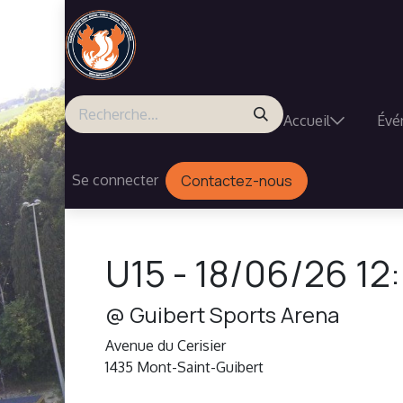
Se rendre au contenu
Accueil
Évé
Se connecter
Contactez-nous
U15
-
18/06/26 12
@
Guibert Sports Arena
Avenue du Cerisier
1435
Mont-Saint-Guibert