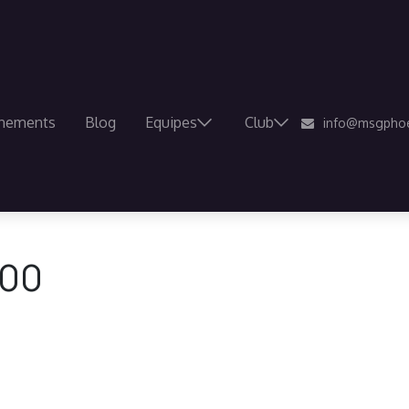
nements
Blog
Equipes
Club
info@msgphoe
:00