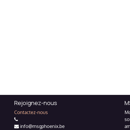
Rejoignez-nous
M
Contactez-nous
Mo
so
info@msgphoenix.be
am