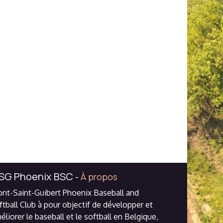
SG Phoenix BSC
-
À propos
nt-Saint-Guibert Phoenix Baseball and
ftball Club à pour objectif de développer et
éliorer le baseball et le softball en Belgique,