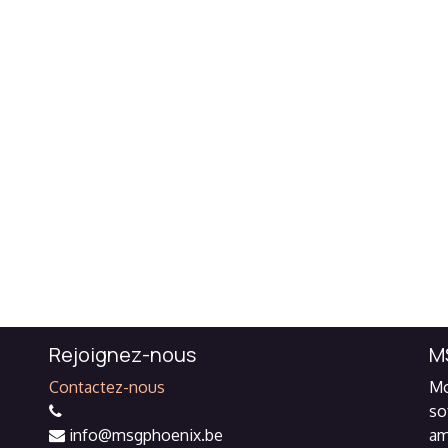
Rejoignez-nous
M
Contactez-nous
Mo
so
info@msgphoenix.be
am