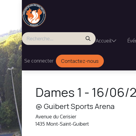
Se rendre au contenu
Accueil
Évé
Se connecter
Contactez-nous
Dames 1
-
16/06/2
@
Guibert Sports Arena
Avenue du Cerisier
1435
Mont-Saint-Guibert