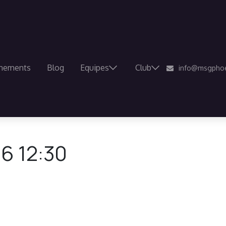
nements
Blog
Equipes
Club
info@msgphoe
6 12:30