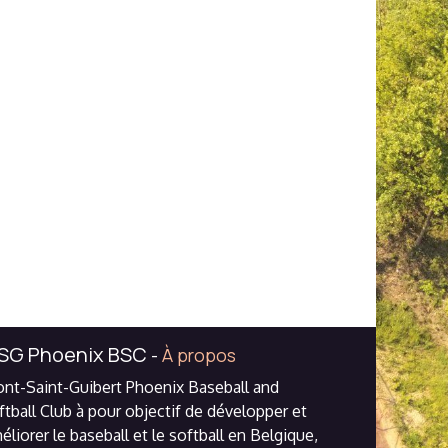
SG Phoenix BSC
-
À propos
nt-Saint-Guibert Phoenix Baseball and
ftball Club à pour objectif de développer et
éliorer le baseball et le softball en Belgique,