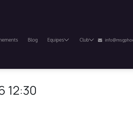
nements
Blog
Equipes
Club
info@msgphoe
6 12:30