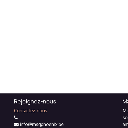
Rejoignez-nous
M
Contactez-nous
Mo
so
info@msgphoenix.be
am