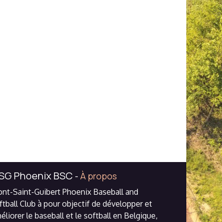
SG Phoenix BSC
-
À propos
nt-Saint-Guibert Phoenix Baseball and
ftball Club à pour objectif de développer et
éliorer le baseball et le softball en Belgique,