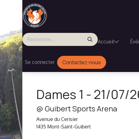
Se rendre au contenu
Accueil
Évé
Se connecter
Contactez-nous
Dames 1
-
21/07/2
@
Guibert Sports Arena
Avenue du Cerisier
1435
Mont-Saint-Guibert